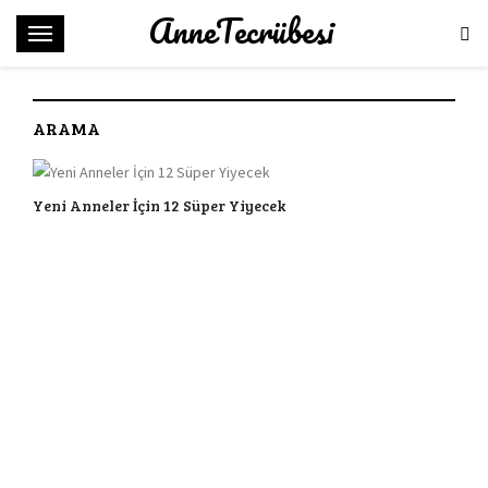
AnneTecrübesi
M
e
n
ü
ARAMA
Yeni Anneler İçin 12 Süper Yiyecek